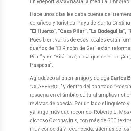
un «deportivista» hasta la médula. Enhorab
Hace unos días les daba cuenta del tremend
coruñesa y turística Playa de Santa Cristina
“El Huerto”, “Casa Pilar”, “La Bodeguilla”, 
Pues bien, varios de esos locales están rum
dueños de “El Rincón de Ger” están reforman
Pilar” y en “Bitácora”, cosa que celebro. ¡Ah!
traspasa”.
Agradezco al buen amigo y colega
Carlos 
“OLAFERROL” y dentro del apartado “Poesía: 
resuena en el ámbito cultural amplias notic
revistas de poesía. Por un lado el inquieto y
ya largo más que recorrido, Roberto L. Mos
dichoso Coronavirus, con más de 300 textos
muy conocida y reconocida, además de los 