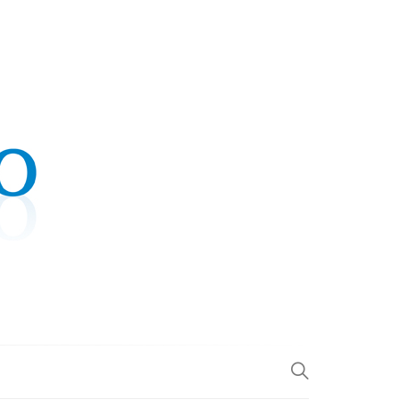
.COM
L