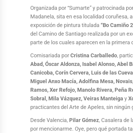
Organizada por “Sumarte” y patrocinada por
Madanela, sita en esa localidad coruñesa, a
exposición de pintura titulada
“Bo Camiño 
del Camino de Santiago realizada por un exc
parte de los cuales aparecen en la primera de
Comisariada por
Cristina Carballedo
, part
Abad, Óscar Aldonza, Isabel Alonso, Abel B
Canicoba, Corín Cervera, Luis de las Cueva
Miguel Anxo Macía, Adolfina Mesa, Novais,
Ramos, Xer Refojo, Manolo Rivera, Peña 
Sobral, Mila Vázquez, Veiras Manteiga
y
X
practicantes del Arte de Apeles, sin ningún
Desde Valencia,
Pilar Gómez
, Casalera de l
por mencionarme. Oye, pero qué portada tan