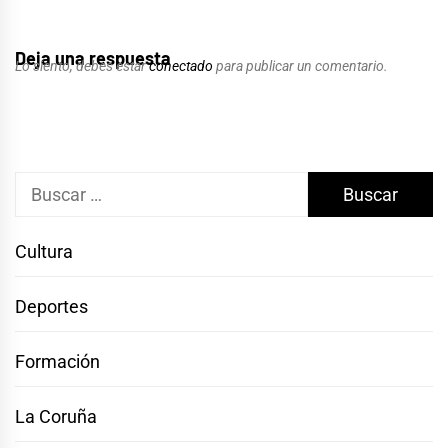
Deja una respuesta
Lo siento, debes estar
conectado
para publicar un comentario.
Buscar:
Cultura
Deportes
Formación
La Coruña