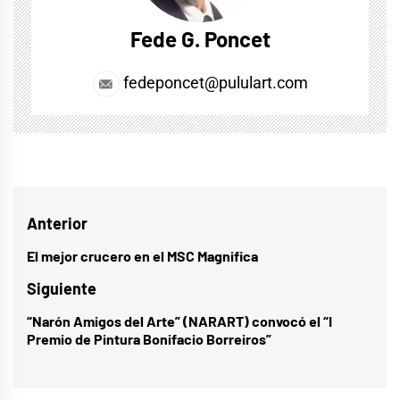
Fede G. Poncet
fedeponcet@pululart.com
Navegación
Anterior
de
El mejor crucero en el MSC Magnifica
Entrada
entradas
anterior:
Siguiente
“Narón Amigos del Arte” (NARART) convocó el “I
Entrada
Premio de Pintura Bonifacio Borreiros”
siguiente: