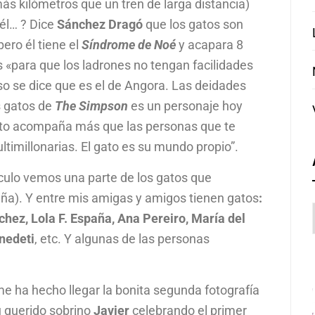
ás kilómetros que un tren de larga distancia)
 él… ? Dice
Sánchez Dragó
que los gatos son
ero él tiene el
Síndrome de Noé
y acapara 8
s «para que los ladrones no tengan facilidades
so se dice que es el de Angora. Las deidades
s gatos de
The Simpson
es un personaje hoy
ato acompaña más que las personas que te
timillonarias. El gato es su mundo propio”.
tículo vemos una parte de los gatos que
ruña). Y entre mis amigas y amigos tienen gatos
:
hez, Lola F. España, Ana Pereiro, María del
nedeti
, etc. Y algunas de las personas
e ha hecho llegar la bonita segunda fotografía
su querido sobrino
Javier
celebrando el primer