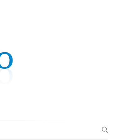
.COM
L