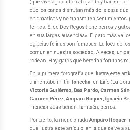
(que vive agobiado trabajando y haciendo m
que los canes disfrutan más de la casa que
enigmáticos y no transmiten sentimientos, p
felinos. El de Dos Regos tiene perros y gato
en sus largas ausencias». El gato más valio
egipcias felinas son famosas. La loca de lo
común en nuestra sociedad. A veces, un g
rodean. Hay gatos que heredan fortunas mul
En la primera fotografía que ilustra este ar
alimentaba mi tía
Tonecha
, en Eirís (La Co
Victoria Gutiérrez, Bea Pardo, Carmen Sánc
Carmen Pérez, Amparo Roquer, Ignacio Be
mencionadas tienen, también, perros.
Por cierto, la mencionada
Amparo Roquer
m
que ilustra este artículo, en la que se ve a 