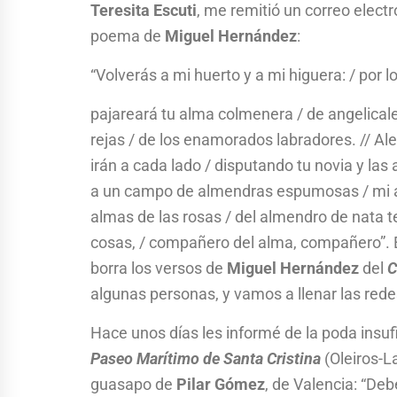
Teresita Escuti
, me remitió un correo elect
poema de
Miguel Hernández
:
“Volverás a mi huerto y a mi higuera: / por l
pajareará tu alma colmenera / de angelicales 
rejas / de los enamorados labradores. // Al
irán a cada lado / disputando tu novia y las 
a un campo de almendras espumosas / mi av
almas de las rosas / del almendro de nata 
cosas, / compañero del alma, compañero”. 
borra los versos de
Miguel Hernández
del
C
algunas personas, y vamos a llenar las rede
Hace unos días les informé de la poda insuf
Paseo Marítimo de Santa Cristina
(Oleiros-La
guasapo de
Pilar Gómez
, de Valencia: “De