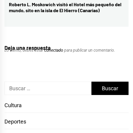
Roberto L. Moskowich visitó el Hotel más pequeño del
Entrada
mundo, sito en la isla de El Hierro (Canarias)
siguiente:
Deja una respuesta
Lo siento, debes estar
conectado
para publicar un comentario.
Buscar:
Cultura
Deportes