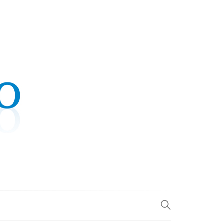
.COM
L