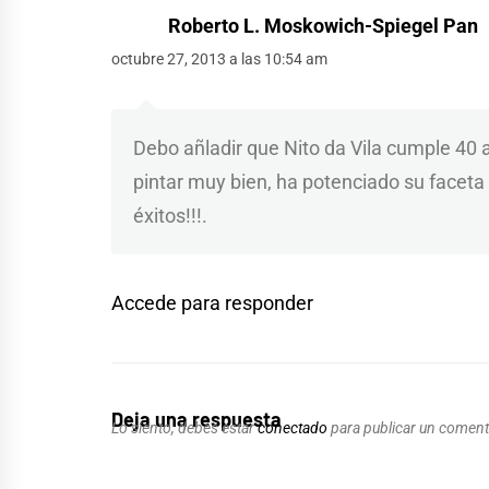
Roberto L. Moskowich-Spiegel Pan
octubre 27, 2013 a las 10:54 am
Debo añladir que Nito da Vila cumple 40 
pintar muy bien, ha potenciado su faceta de
éxitos!!!.
Accede para responder
Deja una respuesta
Lo siento, debes estar
conectado
para publicar un coment