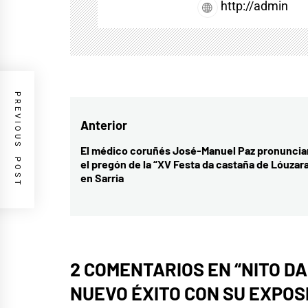
http://admin
PREVIOUS POST
Navegación
Anterior
de
El médico coruñés José-Manuel Paz pronuncia
Entrada
el pregón de la “XV Festa da castaña de Lóuzara
entradas
anterior:
en Sarria
2 COMENTARIOS EN “
NITO D
NUEVO ÉXITO CON SU EXPOSI