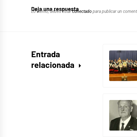
Deja una respuesta
Lo siento, debes estar
conectado
para publicar un coment
Entrada
relacionada