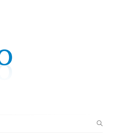
.COM
L