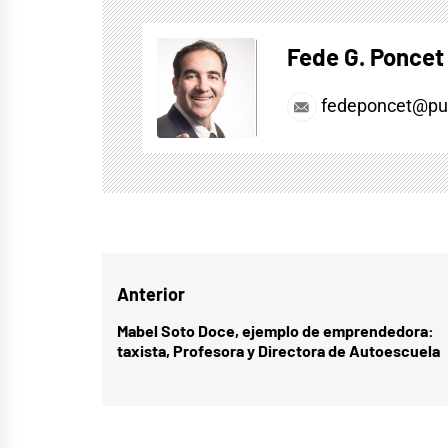
Fede G. Poncet
fedeponcet@pul
Navegación
Anterior
de
Mabel Soto Doce, ejemplo de emprendedora:
Entrada
taxista, Profesora y Directora de Autoescuela
entradas
anterior: