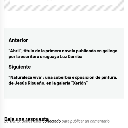
Navegación
Anterior
de
“Abril”, título de la primera novela publicada en gallego
Entrada
por la escritora uruguaya Luz Darriba
entradas
anterior:
Siguiente
“Naturaleza viva”: una soberbia exposición de pintura,
Entrada
de Jesús Risueño, en la galería “Xerión”
siguiente:
Deja una respuesta
Lo siento, debes estar
conectado
para publicar un comentario.