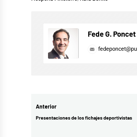
Fede G. Poncet
fedeponcet@pul
Navegación
Anterior
de
Presentaciones de los fichajes deportivistas
Entrada
entradas
anterior: