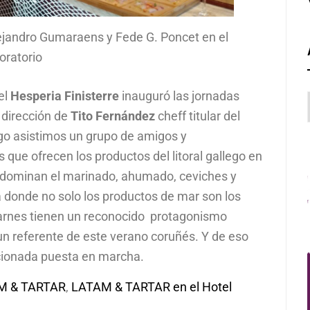
lejandro Gumaraens y Fede G. Poncet en el
oratorio
el
Hesperia Finisterre
inauguró las jornadas
 dirección de
Tito Fernández
cheff titular del
rgo asistimos un grupo de amigos y
que ofrecen los productos del litoral gallego en
redominan el marinado, ahumado, ceviches y
a donde no solo los productos de mar son los
 carnes tienen un reconocido protagonismo
n referente de este verano coruñés. Y de eso
ncionada puesta en marcha.
M & TARTAR
,
LATAM & TARTAR en el Hotel