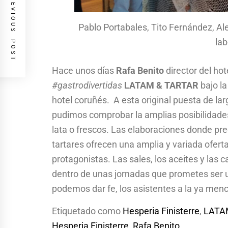
PREVIOUS POST
Pablo Portabales, Tito Fernández, A
lab
Hace unos días
Rafa Benito
director del hot
#gastrodivertidas
LATAM & TARTAR
bajo la
hotel coruñés. A esta original puesta de la
pudimos comprobar la amplias posibilidades 
lata o frescos. Las elaboraciones donde p
tartares ofrecen una amplia y variada ofert
protagonistas. Las sales, los aceites y las
dentro de unas jornadas que prometes ser u
podemos dar fe, los asistentes a la ya me
Etiquetado como
Hesperia Finisterre
,
LATA
Hesperia Finisterre
,
Rafa Benito