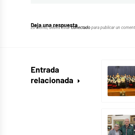
Deja una respuesta
Lo siento, debes estar
conectado
para publicar un coment
Entrada
relacionada