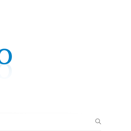
.COM
L