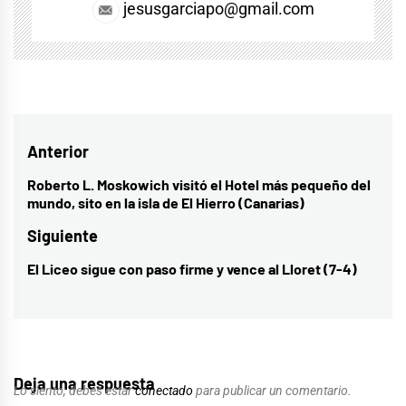
jesusgarciapo@gmail.com
Navegación
Anterior
de
Roberto L. Moskowich visitó el Hotel más pequeño del
Entrada
mundo, sito en la isla de El Hierro (Canarias)
entradas
anterior:
Siguiente
El Liceo sigue con paso firme y vence al Lloret (7-4)
Entrada
siguiente:
Deja una respuesta
Lo siento, debes estar
conectado
para publicar un comentario.