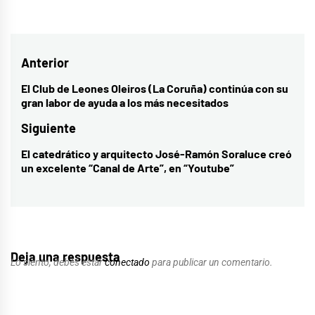
Navegación
Anterior
de
El Club de Leones Oleiros (La Coruña) continúa con su
Entrada
gran labor de ayuda a los más necesitados
entradas
anterior:
Siguiente
El catedrático y arquitecto José-Ramón Soraluce creó
Entrada
un excelente “Canal de Arte”, en “Youtube”
siguiente:
Deja una respuesta
Lo siento, debes estar
conectado
para publicar un comentario.