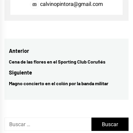
calvinopintora@gmail.com
Navegación
Anterior
de
Cena de las flores en el Sporting Club Coruñés
Entrada
entradas
anterior:
Siguiente
Magno concierto en el colón por la banda militar
Entrada
siguiente:
Buscar: