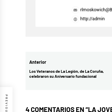
rlmoskowich@
http://admin
Navegación
Anterior
de
Los Veteranos de La Legión, de La Coruña,
Entrada
celebraron su Aniversario fundacional
entradas
anterior:
4 COMENTARIOS EN “
LA JOV