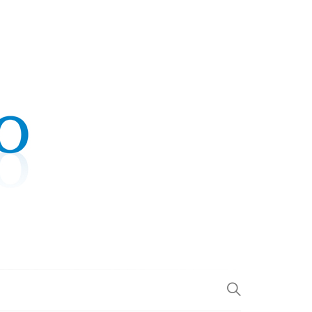
.COM
L