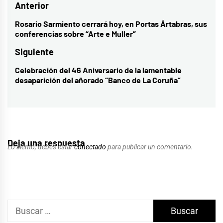
Navegación
Anterior
de
Rosario Sarmiento cerrará hoy, en Portas Ártabras, sus
Entrada
conferencias sobre “Arte e Muller”
entradas
anterior:
Siguiente
Celebración del 46 Aniversario de la lamentable
Entrada
desaparición del añorado “Banco de La Coruña”
siguiente:
Deja una respuesta
Lo siento, debes estar
conectado
para publicar un comentario.
Buscar: