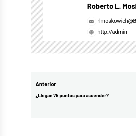
Roberto L. Mo
rlmoskowich@
http://admin
Navegación
Anterior
de
¿Llegan 75 puntos para ascender?
Entrada
entradas
anterior: