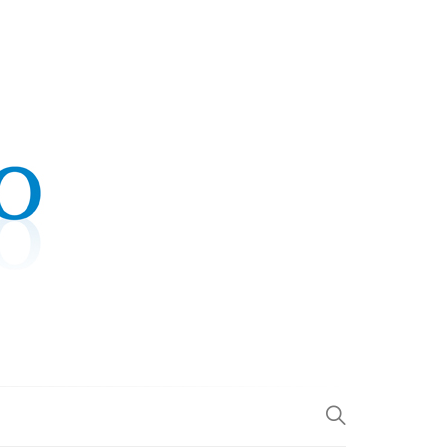
.COM
L