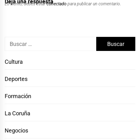
Deja una respuesta
Lo siento, debes estar
conectado
para publicar un comentario.
Buscar:
Cultura
Deportes
Formación
La Coruña
Negocios