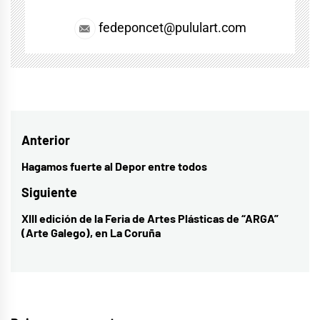
fedeponcet@pululart.com
Navegación
Anterior
de
Hagamos fuerte al Depor entre todos
Entrada
entradas
anterior:
Siguiente
XIII edición de la Feria de Artes Plásticas de “ARGA”
Entrada
(Arte Galego), en La Coruña
siguiente: