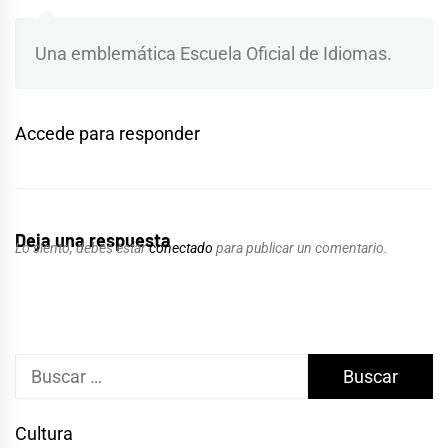
Una emblemática Escuela Oficial de Idiomas.
Accede para responder
Deja una respuesta
Lo siento, debes estar
conectado
para publicar un comentario.
Buscar:
Cultura