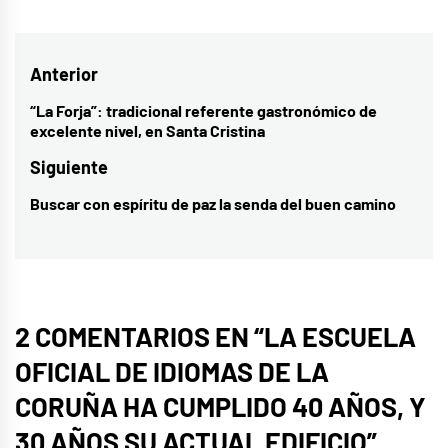
Navegación
Anterior
de
“La Forja”: tradicional referente gastronómico de
Entrada
excelente nivel, en Santa Cristina
entradas
anterior:
Siguiente
Buscar con espíritu de paz la senda del buen camino
Entrada
siguiente:
2 COMENTARIOS EN “
LA ESCUELA
OFICIAL DE IDIOMAS DE LA
CORUÑA HA CUMPLIDO 40 AÑOS, Y
30 AÑOS SU ACTUAL EDIFICIO
”