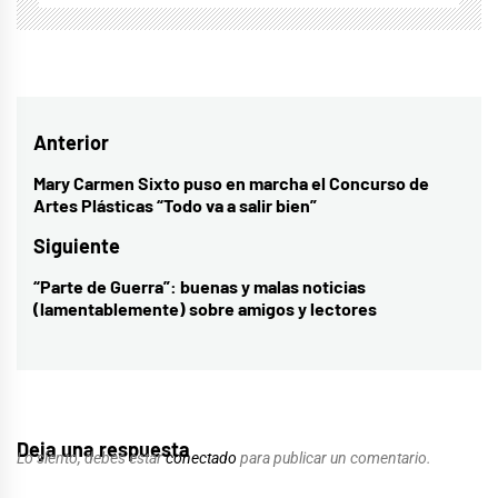
Navegación
Anterior
de
Mary Carmen Sixto puso en marcha el Concurso de
Entrada
Artes Plásticas “Todo va a salir bien”
entradas
anterior:
Siguiente
“Parte de Guerra”: buenas y malas noticias
Entrada
(lamentablemente) sobre amigos y lectores
siguiente:
Deja una respuesta
Lo siento, debes estar
conectado
para publicar un comentario.