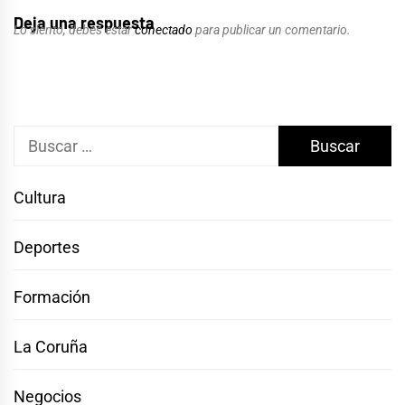
Deja una respuesta
Lo siento, debes estar
conectado
para publicar un comentario.
Buscar:
Cultura
Deportes
Formación
La Coruña
Negocios