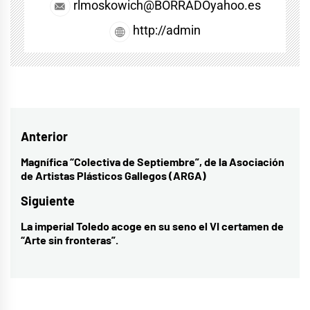
rlmoskowich@BORRADOyahoo.es
http://admin
Navegación
Anterior
de
Magnífica “Colectiva de Septiembre”, de la Asociación
Entrada
de Artistas Plásticos Gallegos (ARGA)
entradas
anterior:
Siguiente
La imperial Toledo acoge en su seno el VI certamen de
Entrada
“Arte sin fronteras”.
siguiente: