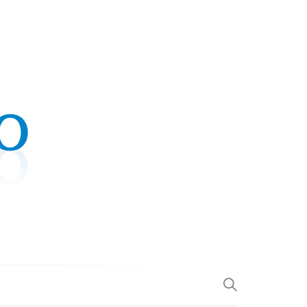
.COM
L