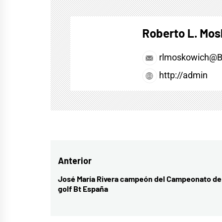
Roberto L. Mo
rlmoskowich@
http://admin
Navegación
Anterior
de
José María Rivera campeón del Campeonato de
Entrada
golf Bt España
entradas
anterior: