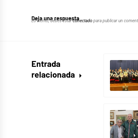
Deja una respuesta
Lo siento, debes estar
conectado
para publicar un coment
Entrada
relacionada