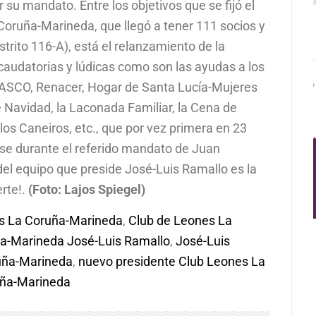
 su mandato. Entre los objetivos que se fijó el
Coruña-Marineda, que llegó a tener 111 socios y
trito 116-A), está el relanzamiento de la
ecaudatorias y lúdicas como son las ayudas a los
ASCO, Renacer, Hogar de Santa Lucía-Mujeres
e Navidad, la Laconada Familiar, la Cena de
 los Caneiros, etc., que por vez primera en 23
arse durante el referido mandato de Juan
 del equipo que preside José-Luis Ramallo es la
rte!.
(Foto: Lajos Spiegel)
es La Coruña-Marineda
,
Club de Leones La
a-Marineda José-Luis Ramallo
,
José-Luis
uña-Marineda
,
nuevo presidente Club Leones La
uña-Marineda