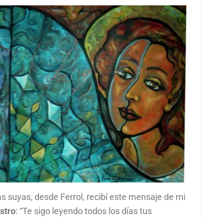
as suyas, desde Ferrol, recibí este mensaje de mi
stro
: “Te sigo leyendo todos los días tus