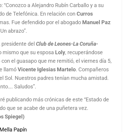
: “Conozco a Alejandro Rubín Carballo y a su
do de Telefónica. En relación con
Curros
emas. Fue defendido por el abogado
Manuel Paz
 Un abrazo”.
,
presidente del
Club de Leones-La Coruña-
, lo mismo que su esposa
Loly
, recuperándose
con el guasapo que me remitió, el viernes día 5,
me llamó
Vicente Iglesias Martelo
. Compañeros
e del Sol. Nuestros padres tenían mucha amistad.
nto…. Saludos”.
iré publicando más crónicas de este “Estado de
do que se acabe de una puñetera vez.
os Spiegel)
Mella Papín