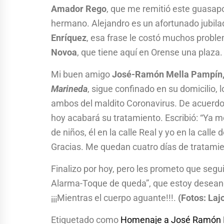
Amador Rego
, que me remitió este guasapo
hermano. Alejandro es un afortunado jubila
Enríquez
, esa frase le costó muchos probl
Novoa
, que tiene aquí en Orense una plaza.
Mi buen amigo
José-Ramón Mella Pampín
Marineda
, sigue confinado en su domicilio
ambos del maldito Coronavirus. De acuerdo 
hoy acabará su tratamiento. Escribió: “Ya 
de niños, él en la calle Real y yo en la call
Gracias. Me quedan cuatro días de tratamie
Finalizo por hoy, pero les prometo que segu
Alarma-Toque de queda”, que estoy desean
¡¡¡Mientras el cuerpo aguante!!!.
(Fotos: Laj
Etiquetado como
Homenaje a José Ramón 