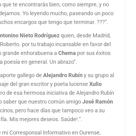
no que te encontrarás bien, como siempre, y no
 dejarnos. Yo leyendo mucho, paseando un poco
muchos encargos que tengo que terminar. ???”.
ntonino Nieto Rodríguez
quien, desde Madrid,
oberto. por tu trabajo incansable en favor del
más grande enhorabuena a
Chema
por sus éxitos
la poesía en general. Un abrazo”.
n aporte gallego de
Alejandro Rubín
y su grupo al
saje del gran escritor y poeta lucense
Xulio
gro de esa hermosa iniciativa de Alejandro Rubín
ro saber que nuestro común amigo
José Ramón
inos, pero hace días que tampoco veo a su
afía. Mis mejores deseos. Saúde!.”.
re mi Corresponsal Informativo en Ourense,