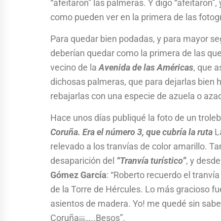
“afeitaron” las palmeras. Y digo “afeitaron”
como pueden ver en la primera de las fotogr
Para quedar bien podadas, y para mayor seg
deberían quedar como la primera de las que 
vecino de la
Avenida de las Américas
, que a
dichosas palmeras, que para dejarlas bien h
rebajarlas con una especie de azuela o azadi
Hace unos días publiqué la foto de un trole
Coruña. Era el número 3, que cubría la ruta
La
relevado a los tranvías de color amarillo. T
desaparición del
“Tranvía turístico”
, y desd
Gómez García
: “Roberto recuerdo el tranví
de la Torre de Hércules. Lo más gracioso fu
asientos de madera. Yo! me quedé sin saber 
Coruña¡¡¡…..Besos”.