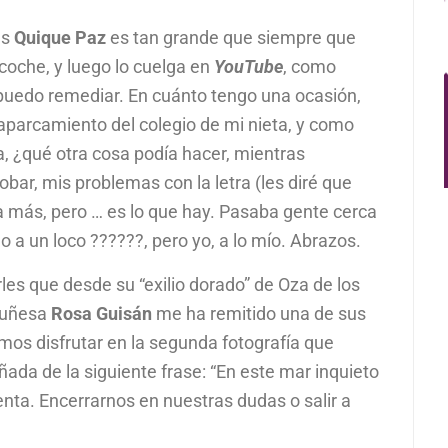
és
Quique Paz
es tan grande que siempre que
 coche, y luego lo cuelga en
YouTube
, como
puedo remediar. En cuánto tengo una ocasión,
aparcamiento del colegio de mi nieta, y como
a, ¿qué otra cosa podía hacer, mientras
ar, mis problemas con la letra (les diré que
a más, pero … es lo que hay. Pasaba gente cerca
a un loco ??????, pero yo, a lo mío. Abrazos.
les que desde su “exilio dorado” de Oza de los
oruñesa
Rosa Guisán
me ha remitido una de sus
emos disfrutar en la segunda fotografía que
ñada de la siguiente frase: “En este mar inquieto
enta. Encerrarnos en nuestras dudas o salir a