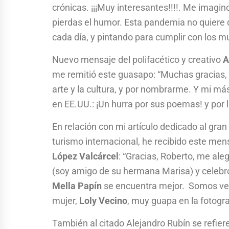
crónicas. ¡¡¡Muy interesantes!!!!. Me imagi
pierdas el humor. Esta pandemia no quiere
cada día, y pintando para cumplir con los 
Nuevo mensaje del polifacético y creativo
A
me remitió este guasapo: “Muchas gracias, R
arte y la cultura, y por nombrarme. Y mi 
en EE.UU.: ¡Un hurra por sus poemas! y por 
En relación con mi artículo dedicado al gra
turismo internacional, he recibido este men
López Valcárcel
: “Gracias, Roberto, me ale
(soy amigo de su hermana Marisa) y celeb
Mella Papín
se encuentra mejor. Somos vec
mujer,
Loly Vecino
, muy guapa en la fotogr
También al citado Alejandro Rubín se refie