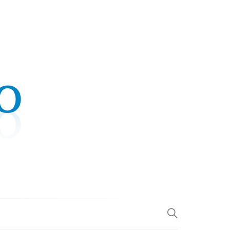
.COM
L