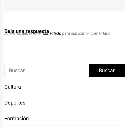
Deja una respuesta
Lo siento, debes estar
conectado
para publicar un comentario.
Buscar:
Cultura
Deportes
Formación