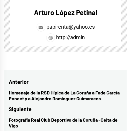
Arturo López Petinal
papirenta@yahoo.es
http://admin
Navegación
Anterior
de
Homenaje de la RSD Hípica de La Coruña a Fede García
Entrada
Poncet y a Alejandro Domínguez Guimaraens
entradas
anterior:
Siguiente
Fotografía Real Club Deportivo de la Coruña -Celta de
Entrada
Vigo
siguiente: