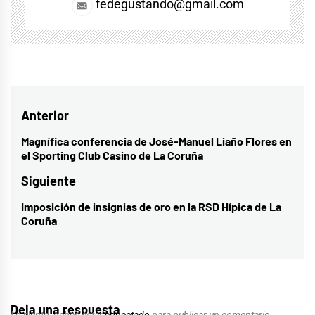
fedegustando@gmail.com
Navegación
Anterior
de
Magnífica conferencia de José-Manuel Liaño Flores en
Entrada
el Sporting Club Casino de La Coruña
entradas
anterior:
Siguiente
Imposición de insignias de oro en la RSD Hípica de La
Entrada
Coruña
siguiente:
Deja una respuesta
Lo siento, debes estar
conectado
para publicar un comentario.