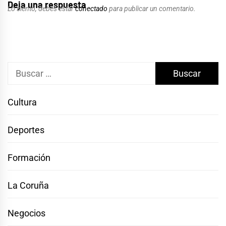
Deja una respuesta
Lo siento, debes estar
conectado
para publicar un comentario.
Buscar:
Cultura
Deportes
Formación
La Coruña
Negocios