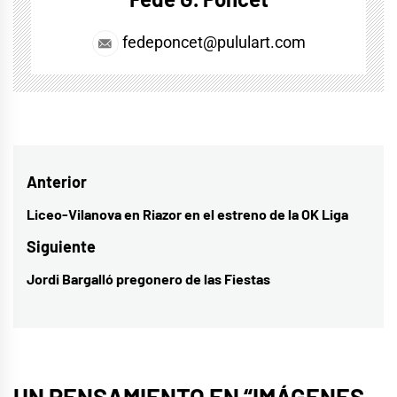
fedeponcet@pululart.com
Navegación
Anterior
de
Liceo-Vilanova en Riazor en el estreno de la OK Liga
Entrada
entradas
anterior:
Siguiente
Jordi Bargalló pregonero de las Fiestas
Entrada
siguiente:
UN PENSAMIENTO EN “
IMÁGENES