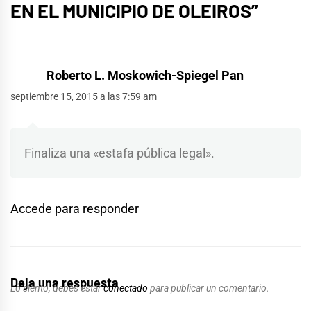
EN EL MUNICIPIO DE OLEIROS
”
Roberto L. Moskowich-Spiegel Pan
septiembre 15, 2015 a las 7:59 am
Finaliza una «estafa pública legal».
Accede para responder
Deja una respuesta
Lo siento, debes estar
conectado
para publicar un comentario.