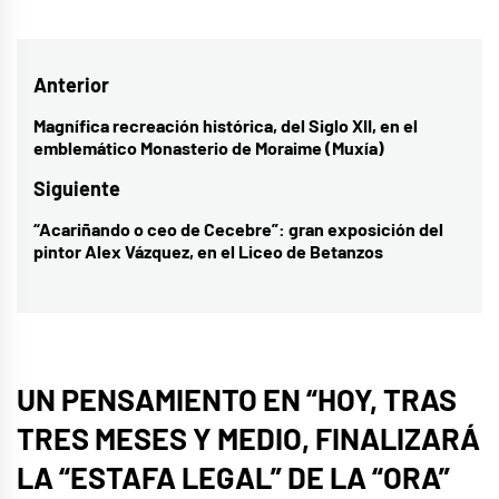
Navegación
Anterior
de
Magnífica recreación histórica, del Siglo XII, en el
Entrada
emblemático Monasterio de Moraime (Muxía)
entradas
anterior:
Siguiente
“Acariñando o ceo de Cecebre”: gran exposición del
Entrada
pintor Alex Vázquez, en el Liceo de Betanzos
siguiente:
UN PENSAMIENTO EN “
HOY, TRAS
TRES MESES Y MEDIO, FINALIZARÁ
LA “ESTAFA LEGAL” DE LA “ORA”