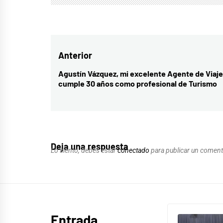
Navegación
Anterior
de
Agustín Vázquez, mi excelente Agente de Viaje
Entrada
cumple 30 años como profesional de Turismo
entradas
anterior:
Deja una respuesta
Lo siento, debes estar
conectado
para publicar un coment
Entrada