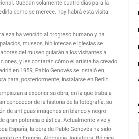
ional. Quedan solamente cuatro días para la
edirla como se merece, hoy habrá esta visita
uraleza ha vencido al progreso humano y ha
palacios, museos, bibliotecas e iglesias se
dores del museo guiarán a los visitantes a
laciones, y les contarán cómo el artista ha creado
drid en 1959, Pablo Genovés se instaló en
ra para, posteriormente, instalarse en Berlín.
empiezan a exponer su obra, en la que trabaja
n conocedor de la historia de la fotografía, su
ción de antiguas imágenes en blanco y negro
 de gran potencia plástica. Actualmente vive y
toda España, la obra de Pablo Genovés ha sido
nte) en Francia, Alemania, Inglaterra, Bélgica,