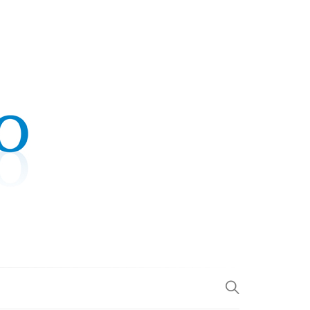
.COM
L