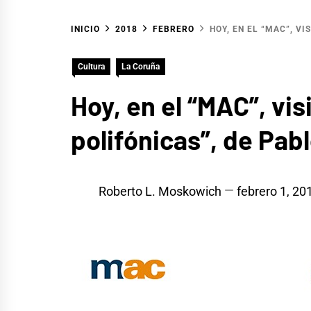
INICIO
2018
FEBRERO
HOY, EN EL “MAC”, V
Cultura
La Coruña
Hoy, en el “MAC”, vi
polifónicas”, de Pab
Roberto L. Moskowich
febrero 1, 20