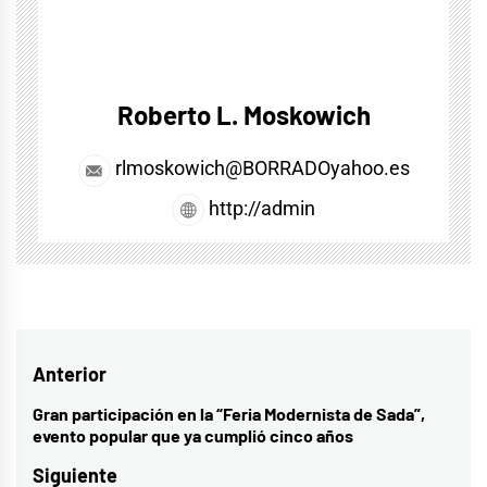
Roberto L. Moskowich
rlmoskowich@BORRADOyahoo.es
http://admin
Navegación
Anterior
de
Gran participación en la “Feria Modernista de Sada”,
Entrada
evento popular que ya cumplió cinco años
entradas
anterior:
Siguiente