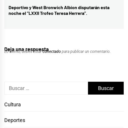
Deportivo y West Bronwich Albion disputarán esta
Entrada
noche el “LXXII Trofeo Teresa Herrera”.
siguiente:
Deja una respuesta
Lo siento, debes estar
conectado
para publicar un comentario.
Buscar:
Cultura
Deportes