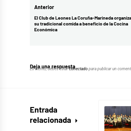
Navegación
Anterior
de
El Club de Leones La Coruña-Marineda organiz
Entrada
su tradicional comida a beneficio de la Cocina
entradas
anterior:
Económica
Deja una respuesta
Lo siento, debes estar
conectado
para publicar un coment
Entrada
relacionada