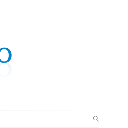
.COM
L