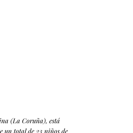
tina (La Coruña), está
 un total de 23 niños de