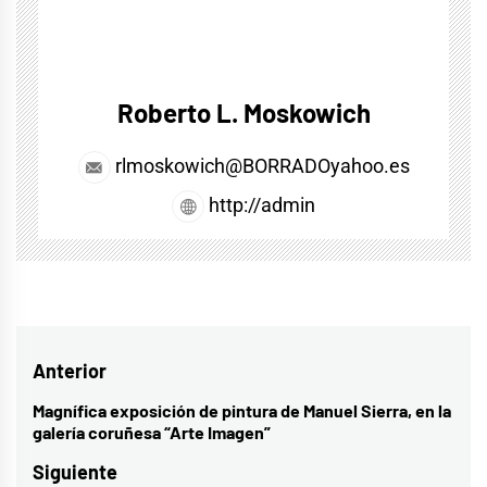
Roberto L. Moskowich
rlmoskowich@BORRADOyahoo.es
http://admin
Navegación
Anterior
de
Magnífica exposición de pintura de Manuel Sierra, en la
Entrada
galería coruñesa “Arte Imagen”
entradas
anterior:
Siguiente