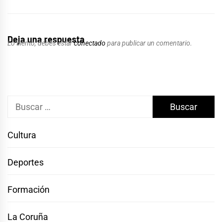
Deja una respuesta
Lo siento, debes estar
conectado
para publicar un comentario.
Buscar:
Cultura
Deportes
Formación
La Coruña