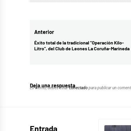
Navegación
Anterior
de
Éxito total de la tradicional “Operación Kilo-
Entrada
Litro”, del Club de Leones La Coruña-Marineda
entradas
anterior:
Deja una respuesta
Lo siento, debes estar
conectado
para publicar un coment
Entrada