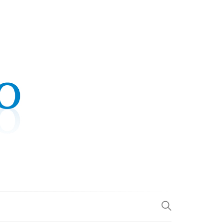
.COM
L