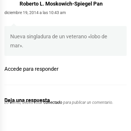
Roberto L. Moskowich-Spiegel Pan
diciembre 19, 2014 a las 10:43 am
Nueva singladura de un veterano «lobo de
mar».
Accede para responder
Deja una respuesta
Lo siento, debes estar
conectado
para publicar un comentario.