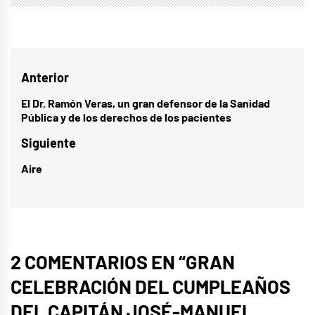
Navegación
Anterior
de
El Dr. Ramón Veras, un gran defensor de la Sanidad
Entrada
Pública y de los derechos de los pacientes
entradas
anterior:
Siguiente
Aire
Entrada
siguiente:
2 COMENTARIOS EN “
GRAN
CELEBRACIÓN DEL CUMPLEAÑOS
DEL CAPITÁN JOSÉ-MANUEL