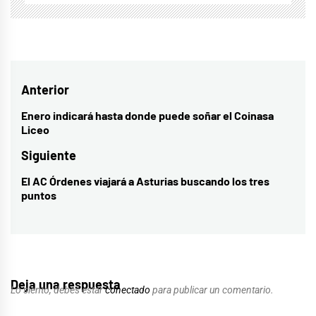
Navegación
Anterior
de
Enero indicará hasta donde puede soñar el Coinasa
Entrada
Liceo
entradas
anterior:
Siguiente
El AC Órdenes viajará a Asturias buscando los tres
Entrada
puntos
siguiente:
Deja una respuesta
Lo siento, debes estar
conectado
para publicar un comentario.