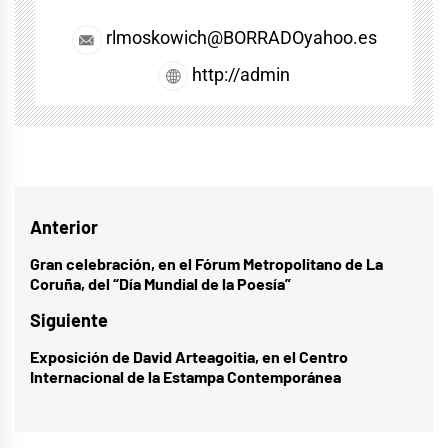
rlmoskowich@BORRADOyahoo.es
http://admin
Navegación
Anterior
de
Gran celebración, en el Fórum Metropolitano de La
Entrada
Coruña, del “Día Mundial de la Poesía”
entradas
anterior:
Siguiente
Exposición de David Arteagoitia, en el Centro
Entrada
Internacional de la Estampa Contemporánea
siguiente: