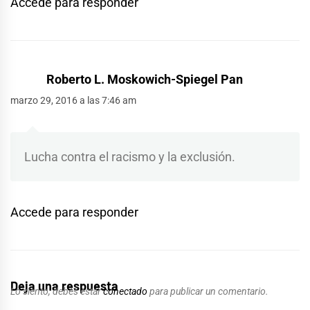
Accede para responder
Roberto L. Moskowich-Spiegel Pan
marzo 29, 2016 a las 7:46 am
Lucha contra el racismo y la exclusión.
Accede para responder
Deja una respuesta
Lo siento, debes estar
conectado
para publicar un comentario.