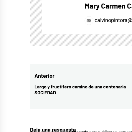
Mary Carmen C
calvinopintora
Navegación
Anterior
de
Largo y fructífero camino de una centenaria
Entrada
SOCIEDAD
entradas
anterior:
Deja una respuesta
Lo siento, debes estar
conectado
para publicar un coment