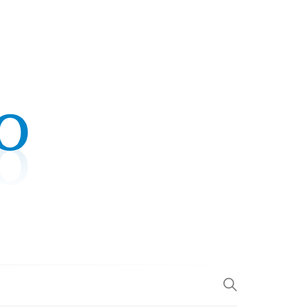
.COM
L