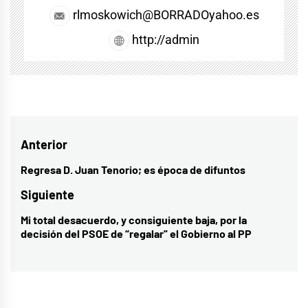
rlmoskowich@BORRADOyahoo.es
http://admin
Navegación
Anterior
de
Regresa D. Juan Tenorio; es época de difuntos
Entrada
entradas
anterior:
Siguiente
Mi total desacuerdo, y consiguiente baja, por la
Entrada
decisión del PSOE de “regalar” el Gobierno al PP
siguiente: