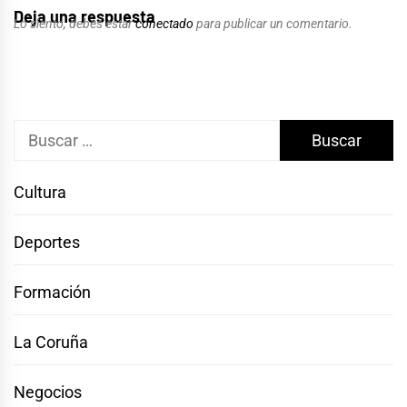
Deja una respuesta
Lo siento, debes estar
conectado
para publicar un comentario.
Buscar:
Cultura
Deportes
Formación
La Coruña
Negocios