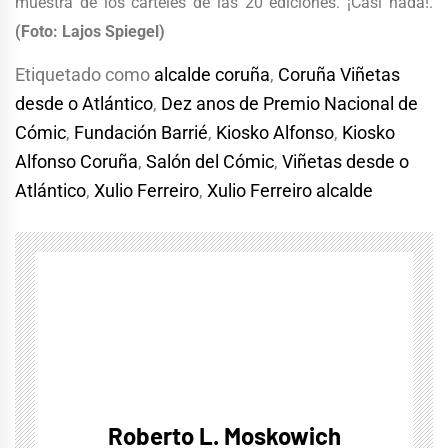
muestra de los carteles de las 20 ediciones. ¡Casi nada!.
(Foto: Lajos Spiegel)
Etiquetado como
alcalde coruña
,
Coruña Viñetas
desde o Atlántico
,
Dez anos de Premio Nacional de
Cómic
,
Fundación Barrié
,
Kiosko Alfonso
,
Kiosko
Alfonso Coruña
,
Salón del Cómic
,
Viñetas desde o
Atlántico
,
Xulio Ferreiro
,
Xulio Ferreiro alcalde
Roberto L. Moskowich