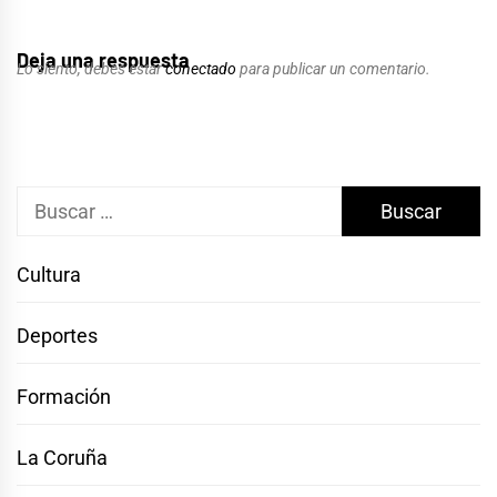
Deja una respuesta
Lo siento, debes estar
conectado
para publicar un comentario.
Buscar:
Cultura
Deportes
Formación
La Coruña