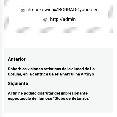
rlmoskowich@BORRADOyahoo.es
http://admin
Navegación
Anterior
de
Soberbias visiones artísticas de la ciudad de La
Entrada
Coruña, en la céntrica Galería herculina ArtBy’s
entradas
anterior:
Siguiente
Al fin he podido disfrutar del impresionante
Entrada
espectáculo del famoso “Globo de Betanzos”
siguiente: