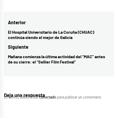
Navegación
Anterior
de
El Hospital Universitario de La Coruña (CHUAC)
Entrada
continúa siendo el mejor de Galicia
entradas
anterior:
Siguiente
Mañana comienza la última actividad del “MAC” antes
Entrada
de su cierre: el “Sellier Film Festival”
siguiente:
Deja una respuesta
Lo siento, debes estar
conectado
para publicar un comentario.