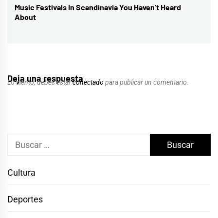
Music Festivals In Scandinavia You Haven’t Heard
Entrada
About
siguiente:
Deja una respuesta
Lo siento, debes estar
conectado
para publicar un comentario.
Buscar:
Cultura
Deportes