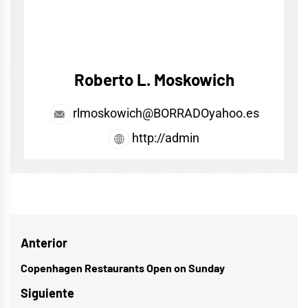
Roberto L. Moskowich
rlmoskowich@BORRADOyahoo.es
http://admin
Navegación
Anterior
de
Copenhagen Restaurants Open on Sunday
Entrada
entradas
anterior:
Siguiente