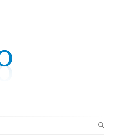
.COM
L