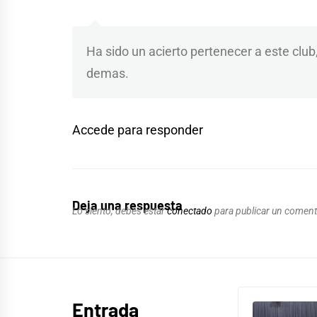
Ha sido un acierto pertenecer a este club
demas.
Accede para responder
Deja una respuesta
Lo siento, debes estar
conectado
para publicar un coment
Entrada