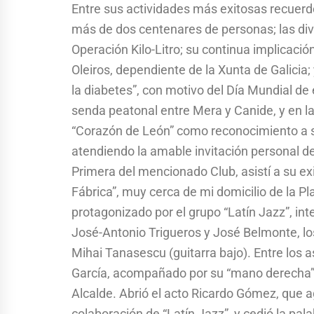
Entre sus actividades más exitosas recuerdo
más de dos centenares de personas; las div
Operación Kilo-Litro; su continua implicació
Oleiros, dependiente de la Xunta de Galicia
la diabetes”, con motivo del Día Mundial de
senda peatonal entre Mera y Canide, y en la
“Corazón de León” como reconocimiento a s
atendiendo la amable invitación personal de
Primera del mencionado Club, asistí a su ex
Fábrica”, muy cerca de mi domicilio de la Pl
protagonizado por el grupo “Latín Jazz”, in
José-Antonio Trigueros y José Belmonte, los 
Mihai Tanasescu (guitarra bajo). Entre los a
García, acompañado por su “mano derecha” 
Alcalde. Abrió el acto Ricardo Gómez, que a
colaboración de “Latín Jazz”, y cedió la pala