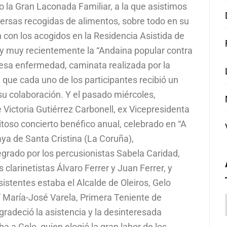
 la Gran Laconada Familiar, a la que asistimos
ersas recogidas de alimentos, sobre todo en su
n con los acogidos en la Residencia Asistida de
; y muy recientemente la “Andaina popular contra
 esa enfermedad, caminata realizada por la
 que cada uno de los participantes recibió un
u colaboración. Y el pasado miércoles,
 Victoria Gutiérrez Carbonell, ex Vicepresidenta
itoso concierto benéfico anual, celebrado en “A
aya de Santa Cristina (La Coruña),
tegrado por los percusionistas Sabela Caridad,
clarinetistas Álvaro Ferrer y Juan Ferrer, y
sistentes estaba el Alcalde de Oleiros, Gelo
María-José Varela, Primera Teniente de
gradeció la asistencia y la desinteresada
ba a Gelo, quien elogió la gran labor de los