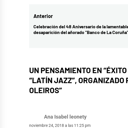
Navegación
Anterior
de
Celebración del 48 Aniversario de la lamentabl
Entrada
desaparición del añorado “Banco de La Coruña
entradas
anterior:
UN PENSAMIENTO EN “
ÉXITO
“LATÍN JAZZ”, ORGANIZADO 
OLEIROS
”
Ana Isabel leonety
noviembre 24, 2018 a las 11:25 pm