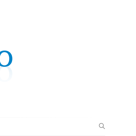
.COM
L