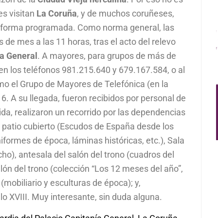
es visitan
La Coruña
, y de muchos coruñeses,
de forma programada. Como norma general, las
s de mes a las 11 horas, tras el acto del relevo
ía General
. A mayores, para grupos de más de
en los teléfonos 981.215.640 y 679.167.584, o al
omo el Grupo de Mayores de Telefónica (en la
a 16. A su llegada, fueron recibidos por personal de
ida, realizaron un recorrido por las dependencias
el patio cubierto (Escudos de España desde los
iformes de época, láminas históricas, etc.), Sala
cho), antesala del salón del trono (cuadros del
ón del trono (colección “Los 12 meses del año”,
(mobiliario y esculturas de época); y,
iglo XVIII. Muy interesante, sin duda alguna.