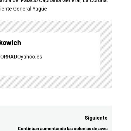
ardia del Palacio Capitanía General
,
La Coruña
,
iente General Yagüe
skowich
BORRADOyahoo.es
Siguiente
Continúan aumentando las colonias de aves
Entrada