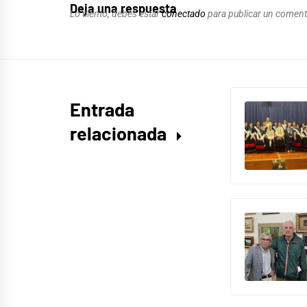
Deja una respuesta
Lo siento, debes estar
conectado
para publicar un coment
Entrada
relacionada