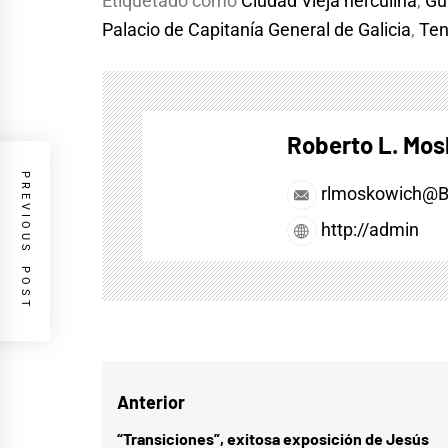
Etiquetado como
Ciudad Vieja herculina
,
Gu
Palacio de Capitanía General de Galicia
,
Ten
Roberto L. Mo
PREVIOUS POST
rlmoskowich@
http://admin
Navegación
Anterior
de
“Transiciones”, exitosa exposición de Jesús
Entrada