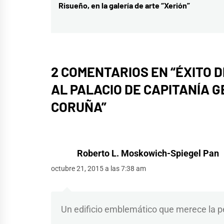
Risueño, en la galería de arte “Xerión”
entradas
anterior:
2 COMENTARIOS EN “
ÉXITO 
AL PALACIO DE CAPITANÍA G
CORUÑA
”
Roberto L. Moskowich-Spiegel Pan
octubre 21, 2015 a las 7:38 am
Un edificio emblemático que merece la pen