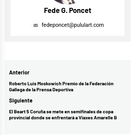
Fede G. Poncet
fedeponcet@pululart.com
Navegación
Anterior
de
Roberto Luis Moskowich Premio de la Federación
Entrada
Gallega de la Prensa Deportiva
entradas
anterior:
Siguiente
El Beart 5 Coruña se mete en semifinales de copa
Entrada
provincial donde se enfrentará a Viaxes Amarelle B
siguiente: