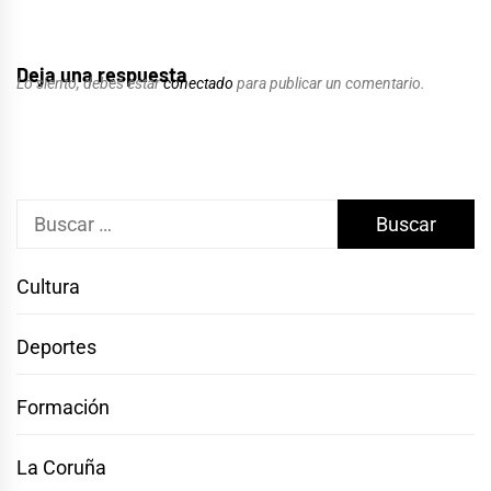
Deja una respuesta
Lo siento, debes estar
conectado
para publicar un comentario.
Buscar:
Cultura
Deportes
Formación
La Coruña