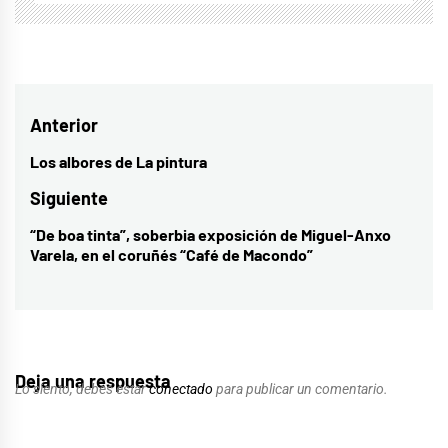
Navegación
Anterior
de
Los albores de La pintura
Entrada
entradas
anterior:
Siguiente
“De boa tinta”, soberbia exposición de Miguel-Anxo
Entrada
Varela, en el coruñés “Café de Macondo”
siguiente:
Deja una respuesta
Lo siento, debes estar
conectado
para publicar un comentario.