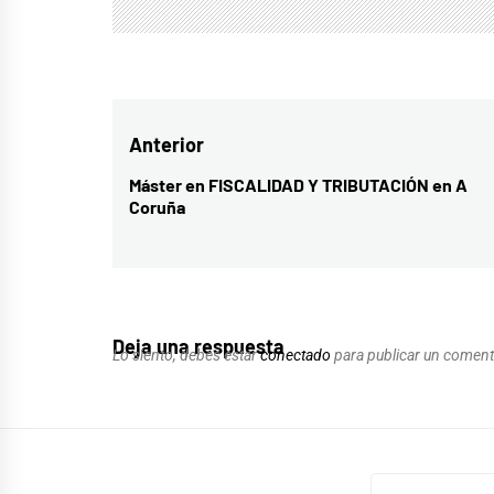
Navegación
Anterior
de
Máster en FISCALIDAD Y TRIBUTACIÓN en A
Entrada
Coruña
entradas
anterior:
Deja una respuesta
Lo siento, debes estar
conectado
para publicar un coment