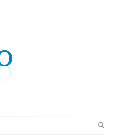
.COM
L