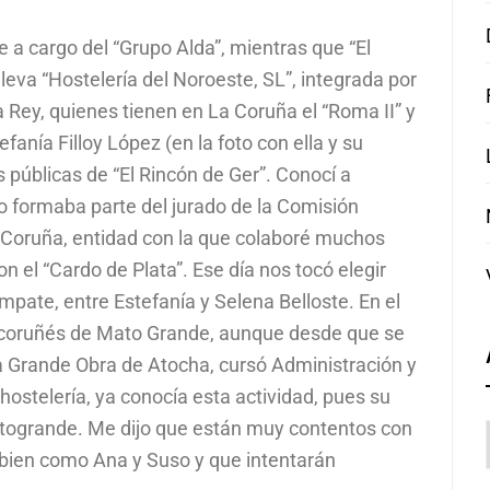
re a cargo del “Grupo Alda”, mientras que “El
lleva “Hostelería del Noroeste, SL”, integrada por
ey, quienes tienen en La Coruña el “Roma II” y
efanía Filloy López (en la foto con ella y su
 públicas de “El Rincón de Ger”. Conocí a
o formaba parte del jurado de la Comisión
Coruña, entidad con la que colaboré muchos
n el “Cardo de Plata”. Ese día nos tocó elegir
pate, entre Estefanía y Selena Belloste. En el
 coruñés de Mato Grande, aunque desde que se
a Grande Obra de Atocha, cursó Administración y
hostelería, ya conocía esta actividad, pues su
togrande. Me dijo que están muy contentos con
n bien como Ana y Suso y que intentarán