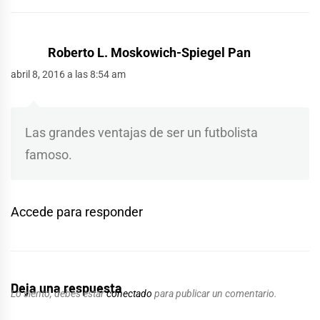
Roberto L. Moskowich-Spiegel Pan
abril 8, 2016 a las 8:54 am
Las grandes ventajas de ser un futbolista
famoso.
Accede para responder
Deja una respuesta
Lo siento, debes estar
conectado
para publicar un comentario.