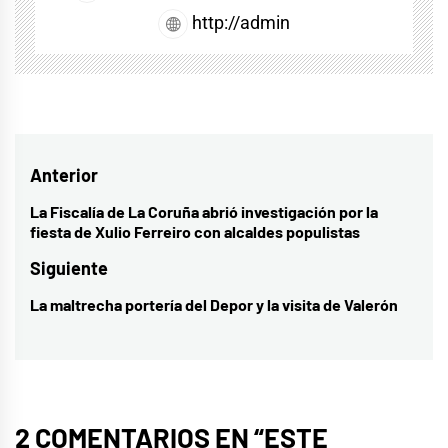
http://admin
Navegación
Anterior
de
La Fiscalía de La Coruña abrió investigación por la
Entrada
fiesta de Xulio Ferreiro con alcaldes populistas
entradas
anterior:
Siguiente
La maltrecha portería del Depor y la visita de Valerón
Entrada
siguiente:
2 COMENTARIOS EN “
ESTE