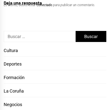
Deja una respuesta
Lo siento, debes estar
conectado
para publicar un comentario.
Buscar:
Cultura
Deportes
Formación
La Coruña
Negocios