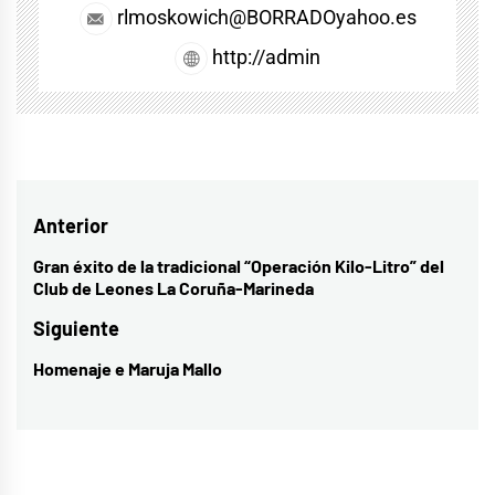
rlmoskowich@BORRADOyahoo.es
http://admin
Navegación
Anterior
de
Gran éxito de la tradicional “Operación Kilo-Litro” del
Entrada
Club de Leones La Coruña-Marineda
entradas
anterior:
Siguiente
Homenaje e Maruja Mallo
Entrada
siguiente: