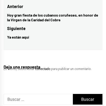
Navegación
Anterior
de
Hoy gran fiesta de los cubanos coruñeses, en honor de
Entrada
la Virgen de la Caridad del Cobre
entradas
anterior:
Siguiente
Ya están aquí
Entrada
siguiente:
Deja una respuesta
Lo siento, debes estar
conectado
para publicar un comentario.
Buscar: