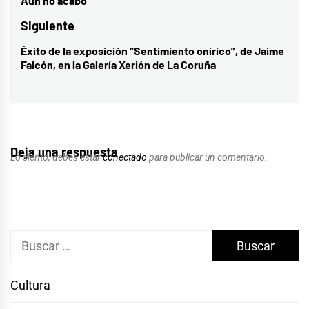
de
Aun no acabó
Entrada
entradas
anterior:
Siguiente
Éxito de la exposición “Sentimiento onírico”, de Jaime
Entrada
Falcón, en la Galería Xerión de La Coruña
siguiente:
Deja una respuesta
Lo siento, debes estar
conectado
para publicar un comentario.
Buscar:
Cultura