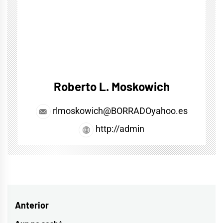
Roberto L. Moskowich
rlmoskowich@BORRADOyahoo.es
http://admin
Navegación
Anterior