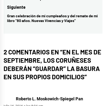
entradas
anterior:
Siguiente
Gran celebración de mi cumpleaños y del remate de mi
Entrada
libro “80 años. Nuevas Vivencias y Viajes”
siguiente:
2 COMENTARIOS EN “
EN EL MES DE
SEPTIEMBRE, LOS CORUÑESES
DEBERÁN “GUARDAR” LA BASURA
EN SUS PROPIOS DOMICILIOS
”
Roberto L. Moskowich-Spiegel Pan
julio 16, 2016 a las 8:04 am