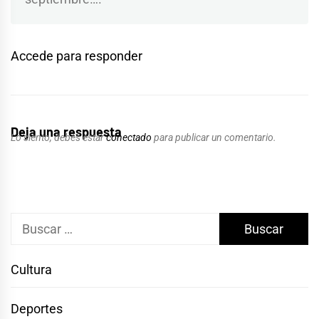
Accede para responder
Deja una respuesta
Lo siento, debes estar
conectado
para publicar un comentario.
Buscar:
Cultura
Deportes