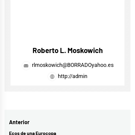
Roberto L. Moskowich
rlmoskowich@BORRADOyahoo.es
http://admin
Navegación
Anterior
de
Ecos de una Eurocopa
Entrada