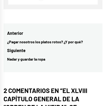
Navegación
Anterior
de
¿Pagar nosotros los platos rotos? ¿Y por qué?
Entrada
entradas
anterior:
Siguiente
Nadar y guardar la ropa
Entrada
siguiente:
2 COMENTARIOS EN “
EL XLVIII
CAPÍTULO GENERAL DE LA