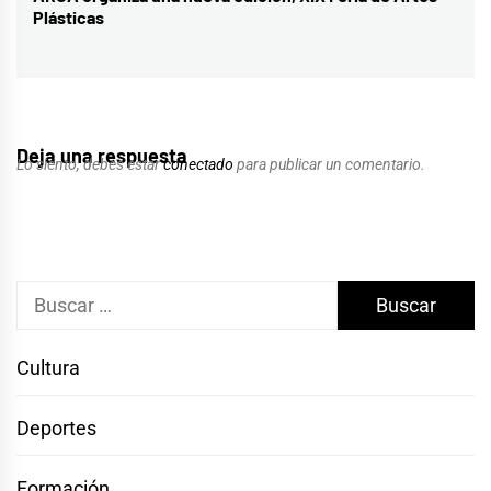
Plásticas
siguiente:
Deja una respuesta
Lo siento, debes estar
conectado
para publicar un comentario.
Buscar:
Cultura
Deportes
Formación