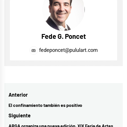
Fede G. Poncet
fedeponcet@pululart.com
Navegación
Anterior
de
El confinamiento también es positivo
Entrada
entradas
anterior:
Siguiente
ARGA organiza una nueva edición, XIX Feria de Artes
Entrada