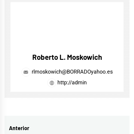
Roberto L. Moskowich
rlmoskowich@BORRADOyahoo.es
http://admin
Navegación
Anterior