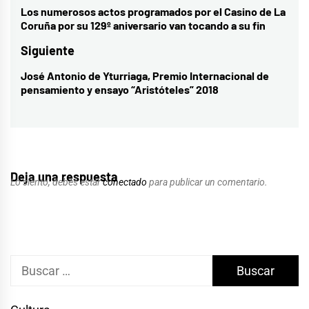
de
Los numerosos actos programados por el Casino de La
Entrada
Coruña por su 129º aniversario van tocando a su fin
entradas
anterior:
Siguiente
José Antonio de Yturriaga, Premio Internacional de
Entrada
pensamiento y ensayo “Aristóteles” 2018
siguiente:
Deja una respuesta
Lo siento, debes estar
conectado
para publicar un comentario.
Buscar: